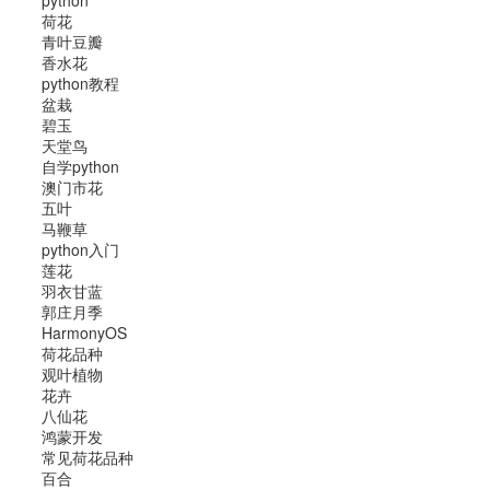
python
荷花
青叶豆瓣
香水花
python教程
盆栽
碧玉
天堂鸟
自学python
澳门市花
五叶
马鞭草
python入门
莲花
羽衣甘蓝
郭庄月季
HarmonyOS
荷花品种
观叶植物
花卉
八仙花
鸿蒙开发
常见荷花品种
百合