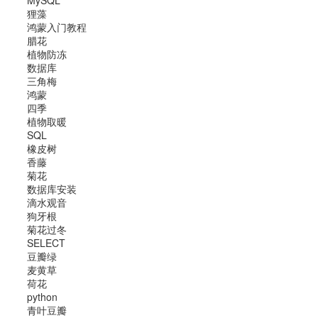
MySQL
狸藻
鸿蒙入门教程
腊花
植物防冻
数据库
三角梅
鸿蒙
四季
植物取暖
SQL
橡皮树
香藤
菊花
数据库安装
滴水观音
狗牙根
菊花过冬
SELECT
豆瓣绿
麦黄草
荷花
python
青叶豆瓣